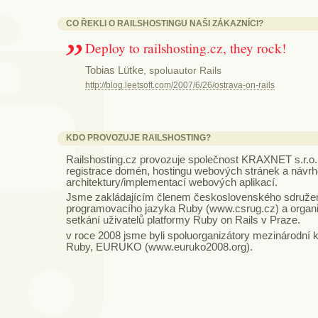
CO ŘEKLI O RAILSHOSTINGU NAŠI ZÁKAZNÍCI?
Deploy to railshosting.cz, they rock!
Tobias Lütke
, spoluautor Rails
http://blog.leetsoft.com/2007/6/26/ostrava-on-rails
KDO PROVOZUJE RAILSHOSTING?
Railshosting.cz provozuje společnost
KRAXNET s.r.o.
registrace domén, hostingu webových stránek a návr
architektury/implementací webových aplikací.
Jsme zakládajícím členem československého sdružení
programovacího jazyka Ruby (
www.csrug.cz
) a organ
setkání uživatelů platformy Ruby on Rails v Praze.
v roce 2008 jsme byli spoluorganizátory mezinárodní 
Ruby, EURUKO (
www.euruko2008.org
).