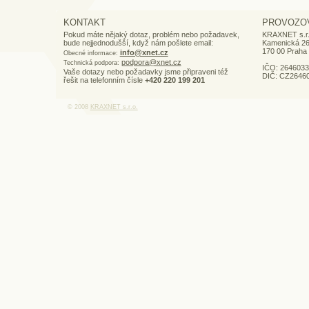
KONTAKT
PROVOZO
Pokud máte nějaký dotaz, problém nebo požadavek,
KRAXNET s.r
bude nejjednodušší, když nám pošlete email:
Kamenická 2
170 00
Praha
info@xnet.cz
Obecné informace:
podpora@xnet.cz
Technická podpora:
IČO: 2646033
Vaše dotazy nebo požadavky jsme připraveni též
DIČ: CZ2646
řešit na telefonním čísle
+420 220 199 201
© 2008
KRAXNET s.r.o.