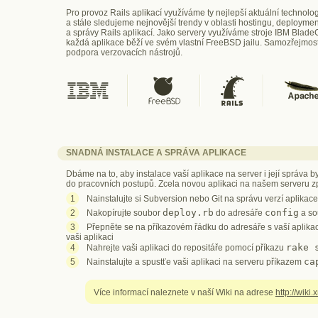
Pro provoz Rails aplikací využíváme ty nejlepší aktuální technolo
a stále sledujeme nejnovější trendy v oblasti hostingu, deployme
a správy Rails aplikací. Jako servery využíváme stroje IBM Blade
každá aplikace běží ve svém vlastní FreeBSD jailu. Samozřejmost
podpora verzovacích nástrojů.
SNADNÁ INSTALACE A SPRÁVA APLIKACE
Dbáme na to, aby instalace vaší aplikace na server i její správa 
do pracovních postupů. Zcela novou aplikaci na našem serveru zpr
Nainstalujte si Subversion nebo Git na správu verzí aplikace
deploy.rb
config
Nakopírujte soubor
do adresáře
a s
Přepněte se na příkazovém řádku do adresáře s vaší aplikac
vaši aplikaci
rake 
Nahrejte vaši aplikaci do repositáře pomocí příkazu
ca
Nainstalujte a spustťe vaši aplikaci na serveru příkazem
Více informací naleznete v naší Wiki na adrese
http://wiki.