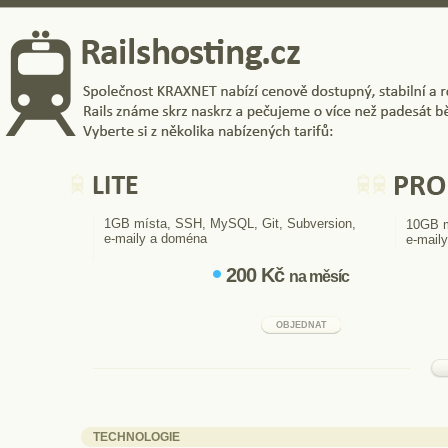
Railshosting.cz
Společnost KRAXNET nabízí cenově dostupný, stabilní a rozšiřitelný hosting pr
Rails známe skrz naskrz a pečujeme o více než padesát běžících Rails aplikací
Vyberte si z několika nabízených tarifů
LITE
PROFI
1GB místa, SSH, MySQL, Git, Subversion,
10GB m
e-maily a doména
e-maily
200 Kč
na měsíc
OBJEDNAT
TECHNOLOGIE